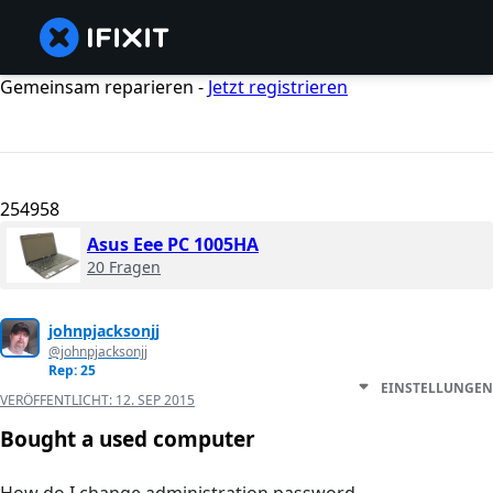
Gemeinsam reparieren -
Jetzt registrieren
254958
Asus Eee PC 1005HA
20 Fragen
johnpjacksonjj
@johnpjacksonjj
Rep: 25
EINSTELLUNGEN
VERÖFFENTLICHT:
12. SEP 2015
Bought a used computer