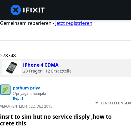
Gemeinsam reparieren -
Jetzt registrieren
278748
iPhone 4 CDMA
20 Fragen
|
12 Ersatzteile
pathum priya
@priyagammampila
Rep: 1
EINSTELLUNGEN
VERÖFFENTLICHT:
22. DEZ 2015
insrt to sim but no service disply ,how to
crete this