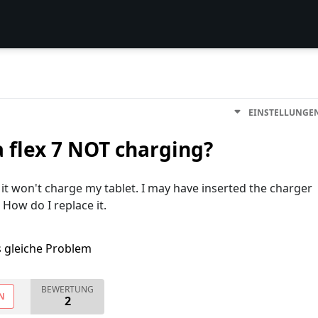
EINSTELLUNGE
 flex 7 NOT charging?
t it won't charge my tablet. I may have inserted the charger
How do I replace it.
s gleiche Problem
BEWERTUNG
N
2