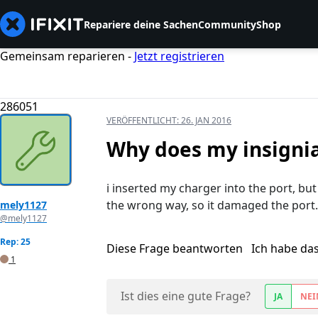
Repariere deine Sachen
Community
Shop
Gemeinsam reparieren -
Jetzt registrieren
286051
VERÖFFENTLICHT:
26. JAN 2016
Why does my insignia
i inserted my charger into the port, bu
the wrong way, so it damaged the port. 
mely1127
@mely1127
Rep: 25
Diese Frage beantworten
Ich habe da
1
Ist dies eine gute Frage?
JA
NEI