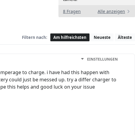
8 Fragen
Alle anzeigen
Filtern nach:
Am hilfreichsten
Neueste
Älteste
EINSTELLUNGEN
 amperage to charge. i have had this happen with
ery could just be messed up. try a differ charger to
hope this helps and good luck on your issue