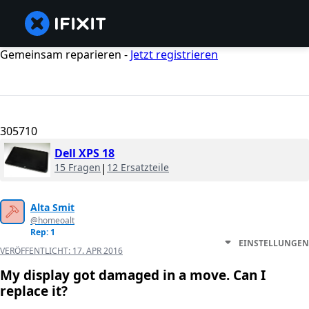
Gemeinsam reparieren -
Jetzt registrieren
305710
Dell XPS 18
15 Fragen
|
12 Ersatzteile
Alta Smit
@homeoalt
Rep: 1
EINSTELLUNGEN
VERÖFFENTLICHT:
17. APR 2016
My display got damaged in a move. Can I
replace it?