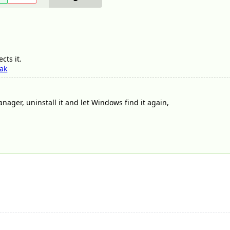
cts it.
ak
 Manager, uninstall it and let Windows find it again,