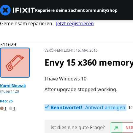
Repariere deine Sachen
Community
Shop
Gemeinsam reparieren -
Jetzt registrieren
311629
VERÖFFENTLICHT:
16. MAI 2016
Envy 15 x360 memory 
I have Windows 10.
KamilNowak
After upgrade stopped working.
@user1120
Rep: 25
Beantwortet!
Antwort anzeigen
I
1
1
Ist dies eine gute Frage?
JA
NEI