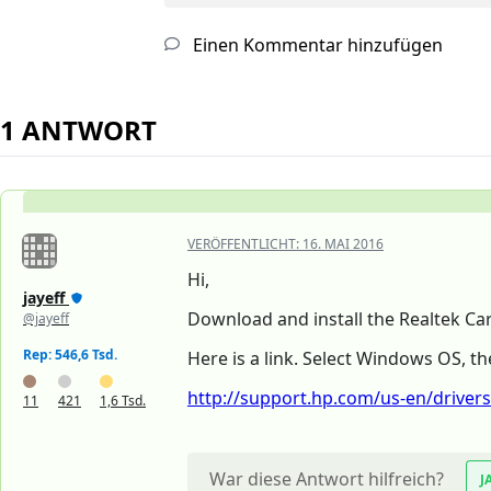
Einen Kommentar hinzufügen
1 ANTWORT
VERÖFFENTLICHT:
16. MAI 2016
Hi,
jayeff
Download and install the Realtek Car
@jayeff
Rep: 546,6 Tsd.
Here is a link. Select Windows OS, th
http://support.hp.com/us-en/drivers/
11
421
1,6 Tsd.
War diese Antwort hilfreich?
J