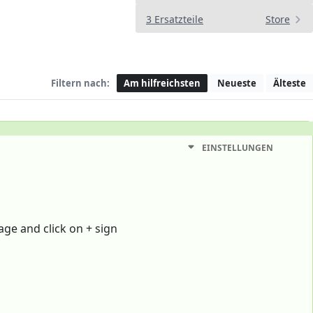
3 Ersatzteile
Store
Filtern nach:
Am hilfreichsten
Neueste
Älteste
EINSTELLUNGEN
age and click on + sign