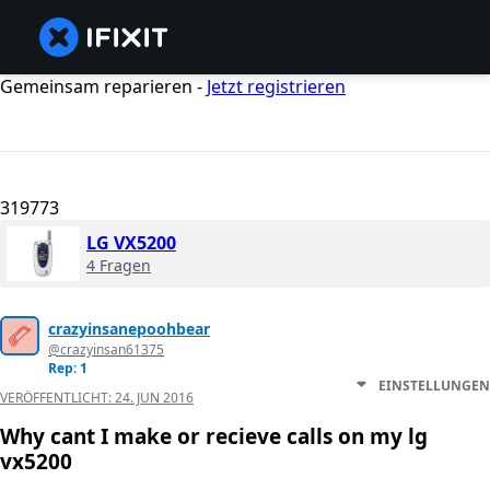
Gemeinsam reparieren -
Jetzt registrieren
319773
LG VX5200
4 Fragen
crazyinsanepoohbear
@crazyinsan61375
Rep: 1
EINSTELLUNGEN
VERÖFFENTLICHT:
24. JUN 2016
Why cant I make or recieve calls on my lg
vx5200