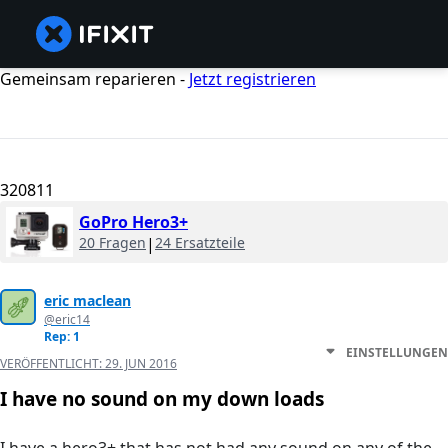
Gemeinsam reparieren -
Jetzt registrieren
320811
GoPro Hero3+
20 Fragen
|
24 Ersatzteile
eric maclean
@eric14
Rep: 1
EINSTELLUNGEN
VERÖFFENTLICHT:
29. JUN 2016
I have no sound on my down loads