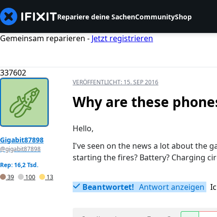
Repariere deine Sachen
Community
Shop
Gemeinsam reparieren -
Jetzt registrieren
337602
VERÖFFENTLICHT:
15. SEP 2016
Why are these phone
Hello,
Gigabit87898
I've seen on the news a lot about the ga
@gigabit87898
starting the fires? Battery? Charging c
Rep: 16,2 Tsd.
39
100
13
Beantwortet!
Antwort anzeigen
I