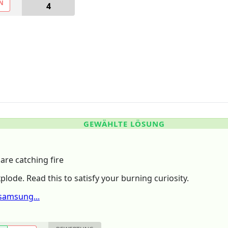
N
4
GEWÄHLTE LÖSUNG
re catching fire
ode. Read this to satisfy your burning curiosity.
samsung...