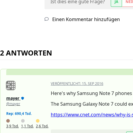
Ist dies eine gute Frage?
JA
NEI
Einen Kommentar hinzufügen
2 ANTWORTEN
VERÖFFENTLICHT:
15. SEP 2016
Here's why Samsung Note 7 phones a
mayer
The Samsung Galaxy Note 7 could expl
@mayer
Rep: 690,4 Tsd.
https://www.cnet.com/news/why-is-
3,9 Tsd.
1,1 Tsd.
2,6 Tsd.