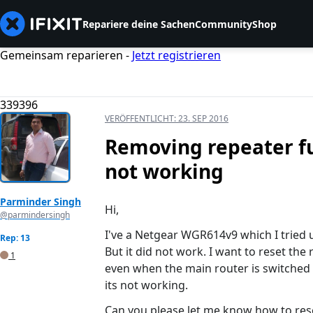
Repariere deine Sachen
Community
Shop
Gemeinsam reparieren -
Jetzt registrieren
339396
VERÖFFENTLICHT:
23. SEP 2016
Removing repeater fu
not working
Parminder Singh
Hi,
@parmindersingh
I've a Netgear WGR614v9 which I tried u
Rep: 13
But it did not work. I want to reset th
1
even when the main router is switched
its not working.
Can you please let me know how to res