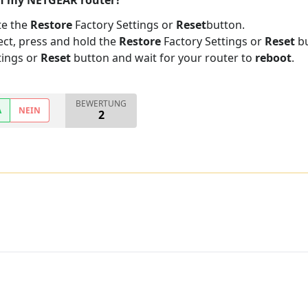
on my NETGEAR router?
te the
Restore
Factory Settings or
Reset
button.
ject, press and hold the
Restore
Factory Settings or
Reset
bu
tings or
Reset
button and wait for your router to
reboot
.
BEWERTUNG
A
NEIN
2