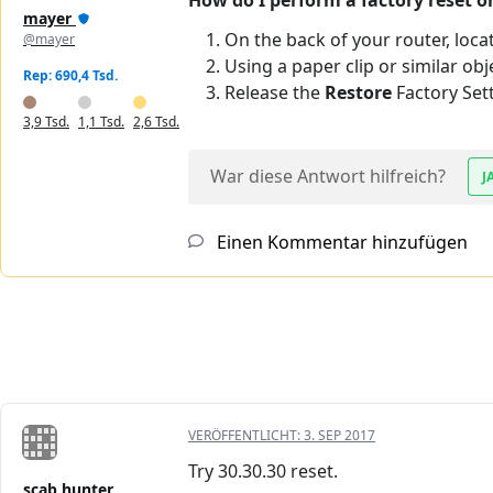
How do I perform a factory reset 
mayer
On the back of your router, loca
@mayer
Using a paper clip or similar ob
Rep: 690,4 Tsd.
Release the
Restore
Factory Set
3,9 Tsd.
1,1 Tsd.
2,6 Tsd.
War diese Antwort hilfreich?
J
Einen Kommentar hinzufügen
VERÖFFENTLICHT:
3. SEP 2017
Try 30.30.30 reset.
scab hunter