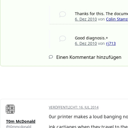
Thanks for this. The docum
6. Dez 2010
von
Colin Stans
Good diagnosis.+
6. Dez 2010
von
rj713
Einen Kommentar hinzufügen
VERÖFFENTLICHT:
16. JUL 2014
0ur printer makes a loud banging no
T0m McDonald
ink cartiages when they travel to the 
@t0mmcdonald