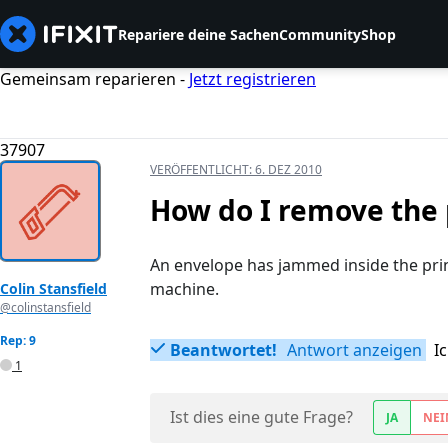
Repariere deine Sachen
Community
Shop
Gemeinsam reparieren -
Jetzt registrieren
37907
VERÖFFENTLICHT:
6. DEZ 2010
How do I remove the 
An envelope has jammed inside the print
machine.
Colin Stansfield
@colinstansfield
Rep: 9
Beantwortet!
Antwort anzeigen
I
1
Ist dies eine gute Frage?
JA
NEI