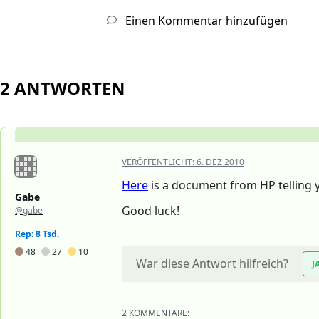
Einen Kommentar hinzufügen
2 ANTWORTEN
VERÖFFENTLICHT:
6. DEZ 2010
Here
is a document from HP telling y
Gabe
Good luck!
@gabe
Rep: 8 Tsd.
48
27
10
War diese Antwort hilfreich?
J
2 KOMMENTARE: