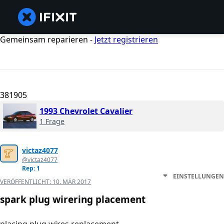
Gemeinsam reparieren -
Jetzt registrieren
381905
1993 Chevrolet Cavalier
1 Frage
victaz4077
@victaz4077
Rep: 1
EINSTELLUNGEN
VERÖFFENTLICHT:
10. MÄR 2017
spark plug wirering placement