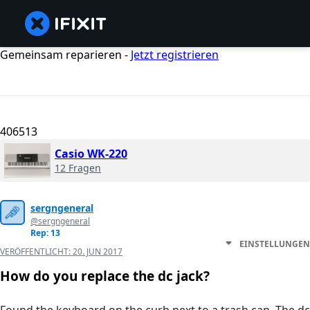
Gemeinsam reparieren -
Jetzt registrieren
406513
Casio WK-220
12 Fragen
sergngeneral
@sergngeneral
Rep: 13
EINSTELLUNGEN
VERÖFFENTLICHT:
20. JUN 2017
How do you replace the dc jack?