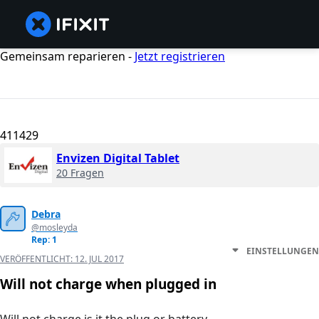
Gemeinsam reparieren -
Jetzt registrieren
411429
Envizen Digital Tablet
20 Fragen
Debra
@mosleyda
Rep: 1
EINSTELLUNGEN
VERÖFFENTLICHT:
12. JUL 2017
Will not charge when plugged in