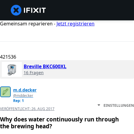
Gemeinsam reparieren -
Jetzt registrieren
421536
Breville BKC600XL
16 Fragen
m.d.decker
@mddecker
Rep: 1
EINSTELLUNGEN
VERÖFFENTLICHT:
26. AUG 2017
Why does water continuously run through
the brewing head?