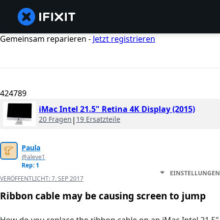
Gemeinsam reparieren -
Jetzt registrieren
424789
iMac Intel 21.5" Retina 4K Display (2015)
20 Fragen
|
19 Ersatzteile
Paula
@aleve1
Rep: 1
EINSTELLUNGEN
VERÖFFENTLICHT:
7. SEP 2017
Ribbon cable may be causing screen to jump