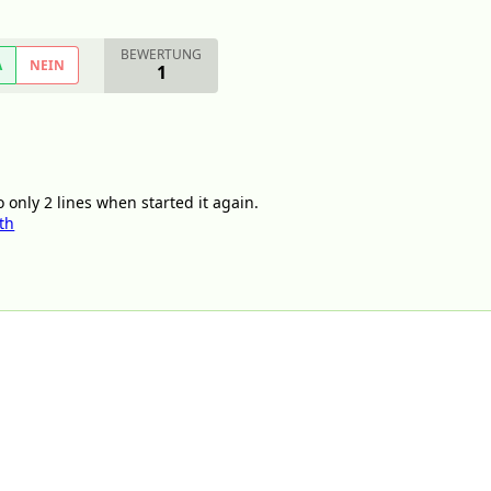
BEWERTUNG
A
NEIN
1
 only 2 lines when started it again.
th