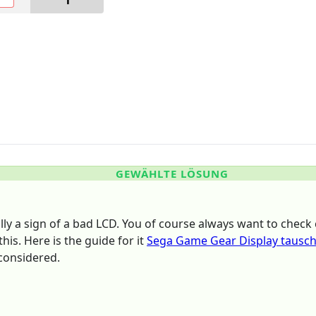
1
GEWÄHLTE LÖSUNG
lly a sign of a bad LCD. You of course always want to check 
this. Here is the guide for it
Sega Game Gear Display tausc
considered.