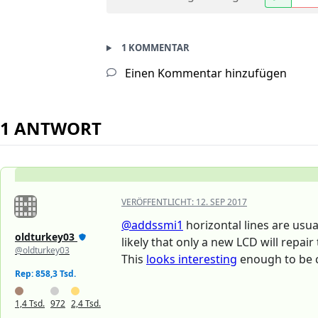
1 KOMMENTAR
Einen Kommentar hinzufügen
1 ANTWORT
VERÖFFENTLICHT:
12. SEP 2017
@addssmi1
horizontal lines are usua
oldturkey03
likely that only a new LCD will repair 
@oldturkey03
This
looks interesting
enough to be 
Rep: 858,3 Tsd.
1,4 Tsd.
972
2,4 Tsd.