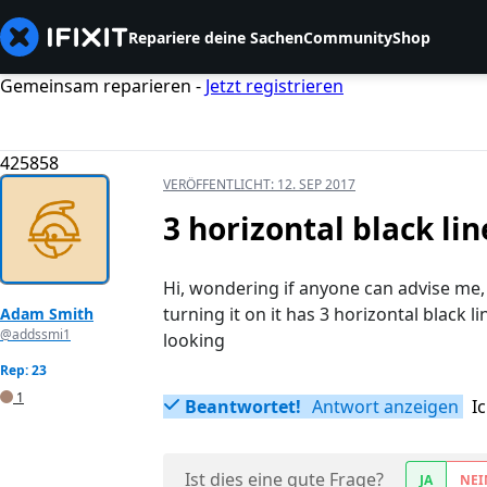
Repariere deine Sachen
Community
Shop
Gemeinsam reparieren -
Jetzt registrieren
425858
VERÖFFENTLICHT:
12. SEP 2017
3 horizontal black lin
Hi, wondering if anyone can advise me, 
turning it on it has 3 horizontal black l
Adam Smith
@addssmi1
looking
Rep: 23
1
Beantwortet!
Antwort anzeigen
I
Ist dies eine gute Frage?
JA
NEI