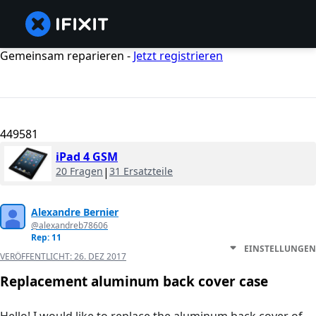
Gemeinsam reparieren -
Jetzt registrieren
449581
iPad 4 GSM
20 Fragen
|
31 Ersatzteile
Alexandre Bernier
@alexandreb78606
Rep: 11
EINSTELLUNGEN
VERÖFFENTLICHT:
26. DEZ 2017
Replacement aluminum back cover case