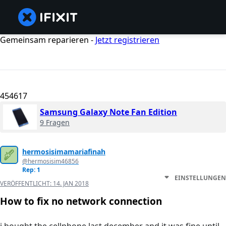
Gemeinsam reparieren -
Jetzt registrieren
454617
Samsung Galaxy Note Fan Edition
9 Fragen
hermosisimamariafinah
@hermosisim46856
Rep: 1
EINSTELLUNGEN
VERÖFFENTLICHT:
14. JAN 2018
How to fix no network connection