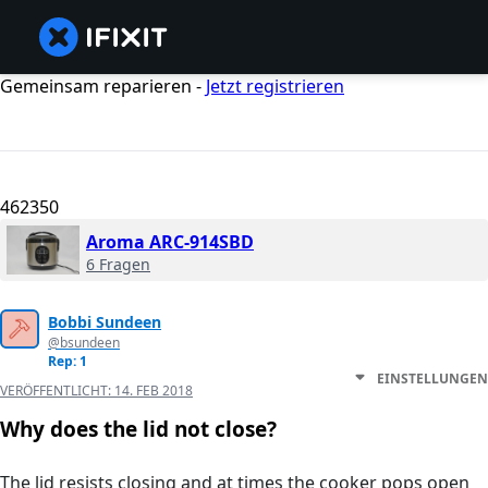
Gemeinsam reparieren -
Jetzt registrieren
462350
Aroma ARC-914SBD
6 Fragen
Bobbi Sundeen
@bsundeen
Rep: 1
EINSTELLUNGEN
VERÖFFENTLICHT:
14. FEB 2018
Why does the lid not close?
The lid resists closing and at times the cooker pops open