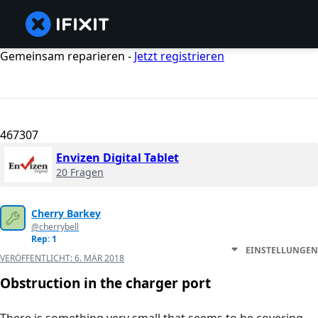
Gemeinsam reparieren -
Jetzt registrieren
467307
Envizen Digital Tablet
20 Fragen
Cherry Barkey
@cherrybell
Rep: 1
EINSTELLUNGEN
VERÖFFENTLICHT:
6. MÄR 2018
Obstruction in the charger port