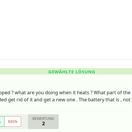
GEWÄHLTE LÖSUNG
ped ? what are you doing when it heats ? What part of the ph
lled get rid of it and get a new one . The battery that is , no
BEWERTUNG
A
NEIN
2