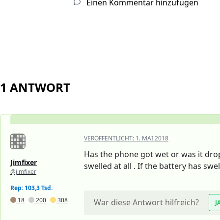
Einen Kommentar hinzufügen
1 ANTWORT
VERÖFFENTLICHT:
1. MAI 2018
Has the phone got wet or was it drop
Jimfixer
swelled at all . If the battery has swe
@jimfixer
Rep: 103,3 Tsd.
18
200
308
War diese Antwort hilfreich?
J