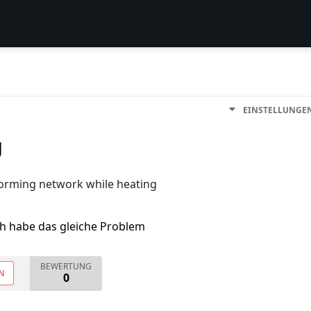
EINSTELLUNGE
g
forming network while heating
ch habe das gleiche Problem
BEWERTUNG
N
0