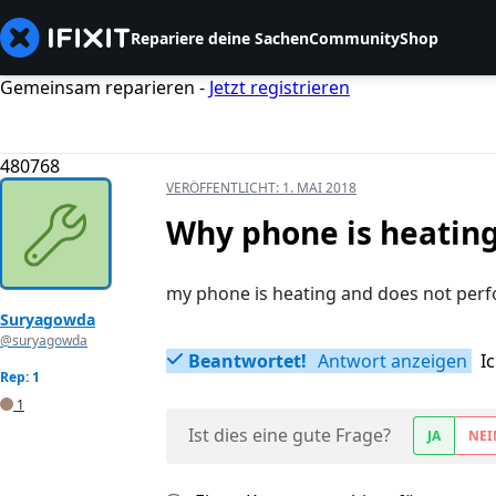
Repariere deine Sachen
Community
Shop
Gemeinsam reparieren -
Jetzt registrieren
480768
VERÖFFENTLICHT:
1. MAI 2018
Why phone is heatin
my phone is heating and does not per
Suryagowda
@suryagowda
Beantwortet!
Antwort anzeigen
I
Rep: 1
1
Ist dies eine gute Frage?
JA
NEI