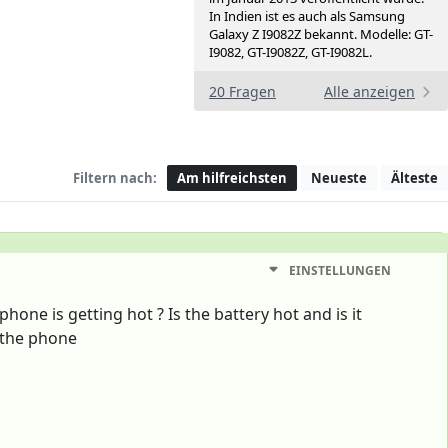
In Indien ist es auch als Samsung
Galaxy Z I9082Z bekannt. Modelle: GT-
I9082, GT-I9082Z, GT-I9082L.
20 Fragen
Alle anzeigen
Filtern nach:
Am hilfreichsten
Neueste
Älteste
EINSTELLUNGEN
one is getting hot ? Is the battery hot and is it
t the phone