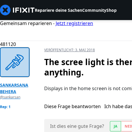
Repariere deine Sachen
Community
Shop
Gemeinsam reparieren -
Jetzt registrieren
481120
VERÖFFENTLICHT:
3. MAI 2018
The scree light is the
anything.
SANKARSANA
Displays in the home screen is not com
BEHERA
@sankarsan
Diese Frage beantworten
Ich habe da
Rep: 1
Ist dies eine gute Frage?
JA
NEI