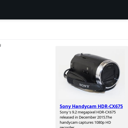
N
Sony Handycam HDR-CX675
Sony's 9.2 megapixel HDR-CX675
released in December 2015.The
handycam captures 1080p HD
recorder.