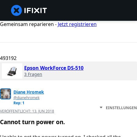
Gemeinsam reparieren -
Jetzt registrieren
493192
Epson WorkForce DS-510
3 Fragen
Diane Hromek
@dianehromek
Rep: 1
EINSTELLUNGEN
VERÖFFENTLICHT:
13. JUN 2018
Cannot turn power on.