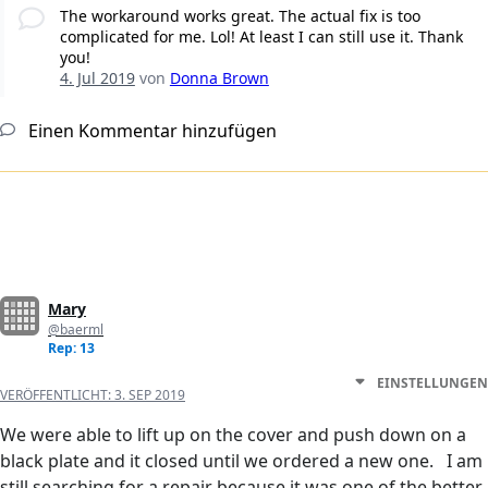
The workaround works great. The actual fix is too
complicated for me. Lol! At least I can still use it. Thank
you!
4. Jul 2019
von
Donna Brown
Einen Kommentar hinzufügen
Mary
@baerml
Rep: 13
EINSTELLUNGEN
VERÖFFENTLICHT:
3. SEP 2019
We were able to lift up on the cover and push down on a
black plate and it closed until we ordered a new one. I am
still searching for a repair because it was one of the better