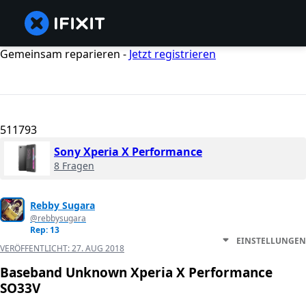
Gemeinsam reparieren -
Jetzt registrieren
511793
Sony Xperia X Performance
8 Fragen
Rebby Sugara
@rebbysugara
Rep: 13
EINSTELLUNGEN
VERÖFFENTLICHT:
27. AUG 2018
Baseband Unknown Xperia X Performance
SO33V