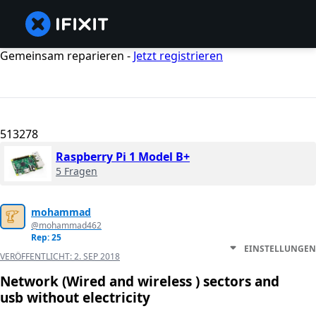
Gemeinsam reparieren -
Jetzt registrieren
513278
Raspberry Pi 1 Model B+
5 Fragen
mohammad
@mohammad462
Rep: 25
EINSTELLUNGEN
VERÖFFENTLICHT:
2. SEP 2018
Network (Wired and wireless ) sectors and
usb without electricity