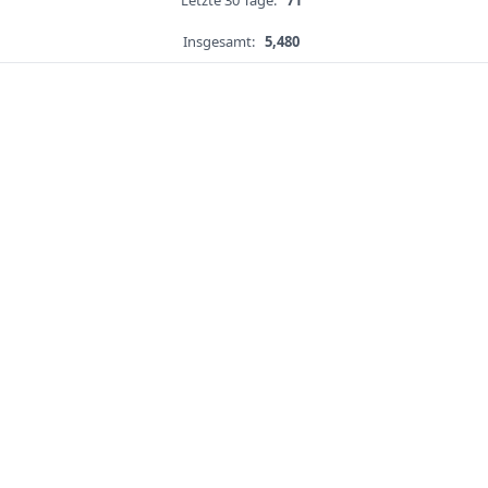
Letzte 30 Tage:
71
Insgesamt:
5,480