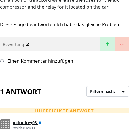
On an 88 honda accord where are the fuses for the a/c
compressor and the relay for it located on the car
Diese Frage beantworten
Ich habe das gleiche Problem
2
Bewertung
Einen Kommentar hinzufügen
1 ANTWORT
Filtern nach:
HILFREICHSTE ANTWORT
oldturkey03
@oldturkey03