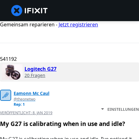
Gemeinsam reparieren -
Jetzt registrieren
541192
Logitech G27
20 Fragen
Eamonn Mc Caul
@theonetwo
Rep: 1
EINSTELLUNGEN
VERÖFFENTLICHT:
8. JAN 2019
My G27 is calibrating when in use and idle?