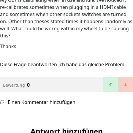
My G27 is calibrating when in use and idle. I’ve noticed it
re-calibrates sometimes when plugging in a HDMI cable
and sometimes when other sockets switches are turned
on. Other than theses stated times it happens randomly as
well. What could be worng within my wheel to be causing
this?
Thanks.
Diese Frage beantworten
Ich habe das gleiche Problem
0
Bewertung
Einen Kommentar hinzufügen
Antwort hinzufügen