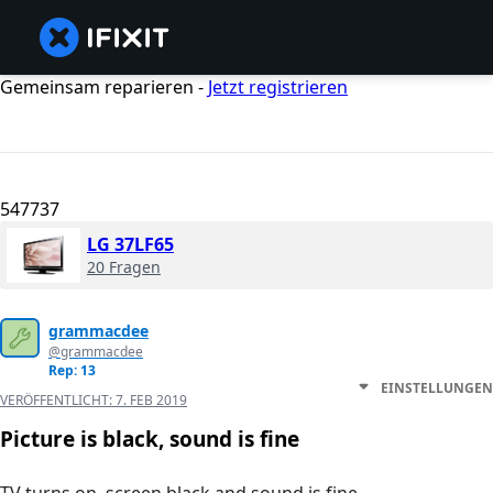
Gemeinsam reparieren -
Jetzt registrieren
547737
LG 37LF65
20 Fragen
grammacdee
@grammacdee
Rep: 13
EINSTELLUNGEN
VERÖFFENTLICHT:
7. FEB 2019
Picture is black, sound is fine