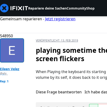
Repariere deine Sachen
Community
Shop
Gemeinsam reparieren -
Jetzt registrieren
548950
VERÖFFENTLICHT:
13. FEB 2019
playing sometime the
screen flickers
Eileen Velez
When Playing the keyboard its starting t
@ely_
volume by its self, it does back to it ori
Rep: 1
Diese Frage beantworten
Ich habe da