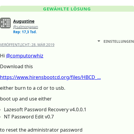
GEWÄHLTE LÖSUNG
Augustine
@salmonjapan
Rep: 17,3 Tsd.
EINSTELLUNGEN
VERÖFFENTLICHT:
28. MÄR 2019
Hi
@computorwhiz
Download this
https://www.hirensbootcd.org/files/HBCD_...
either burn to a cd or to usb.
boot up and use either
Lazesoft Password Recovery v4.0.0.1
NT Password Edit v0.7
to reset the administrator password