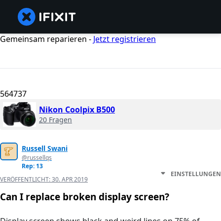
Gemeinsam reparieren -
Jetzt registrieren
564737
Nikon Coolpix B500
20 Fragen
Russell Swani
@russellqs
Rep: 13
EINSTELLUNGEN
VERÖFFENTLICHT:
30. APR 2019
Can I replace broken display screen?