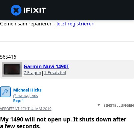
Gemeinsam reparieren -
Jetzt registrieren
565416
Garmin Nuvi 1490T
7 Fragen
|
1 Ersatzteil
Michael Hicks
@mwhwghkids
Rep: 1
EINSTELLUNGEN
VERÖFFENTLICHT:
4. MAI 2019
My 1490 will not open up. It shuts down after
a few seconds.