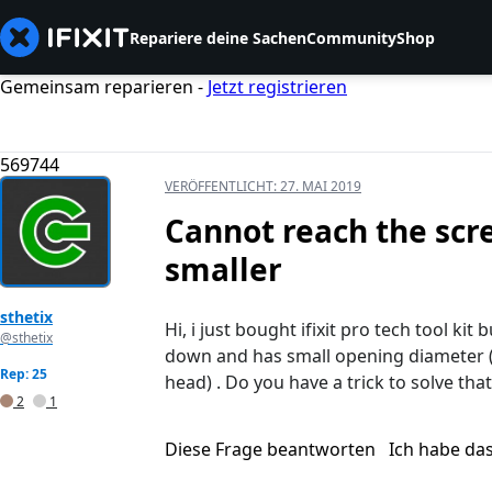
Repariere deine Sachen
Community
Shop
Gemeinsam reparieren -
Jetzt registrieren
569744
VERÖFFENTLICHT:
27. MAI 2019
Cannot reach the scr
smaller
sthetix
Hi, i just bought ifixit pro tech tool ki
@sthetix
down and has small opening diameter (sc
Rep: 25
head) . Do you have a trick to solve that
2
1
Diese Frage beantworten
Ich habe da