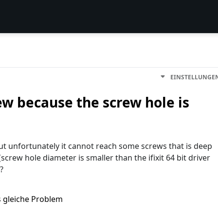
EINSTELLUNGE
ew because the screw hole is
t but unfortunately it cannot reach some screws that is deep
rew hole diameter is smaller than the ifixit 64 bit driver
?
s gleiche Problem