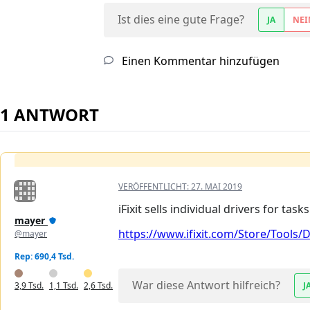
Ist dies eine gute Frage?
JA
NEI
Einen Kommentar hinzufügen
1 ANTWORT
VERÖFFENTLICHT:
27. MAI 2019
iFixit sells individual drivers for tas
mayer
https://www.ifixit.com/Store/Tools/Dr
@mayer
Rep: 690,4 Tsd.
War diese Antwort hilfreich?
3,9 Tsd.
1,1 Tsd.
2,6 Tsd.
J