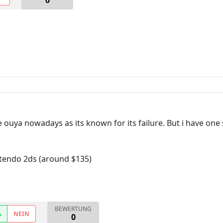
0
e ouya nowadays as its known for its failure. But i have one 
ntendo 2ds (around $135)
BEWERTUNG
A
NEIN
0