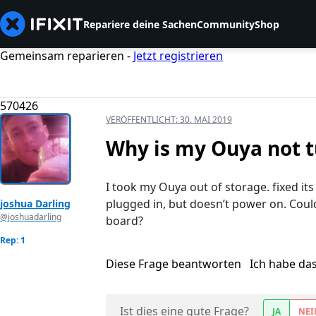
Repariere deine Sachen
Community
Shop
Gemeinsam reparieren -
Jetzt registrieren
570426
VERÖFFENTLICHT:
30. MAI 2019
Why is my Ouya not t
I took my Ouya out of storage. fixed its
plugged in, but doesn’t power on. Could 
joshua Darling
@joshuadarling
board?
Rep: 1
Diese Frage beantworten
Ich habe da
Ist dies eine gute Frage?
JA
NEI