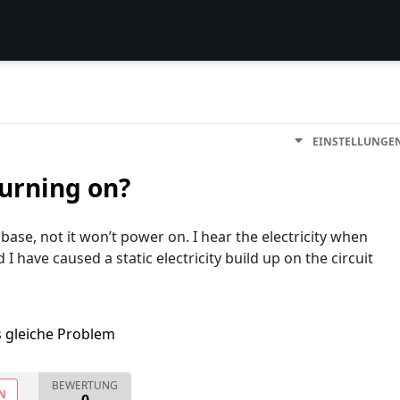
EINSTELLUNGE
urning on?
 base, not it won’t power on. I hear the electricity when
I have caused a static electricity build up on the circuit
s gleiche Problem
BEWERTUNG
N