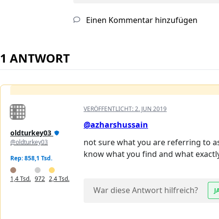
Einen Kommentar hinzufügen
1 ANTWORT
VERÖFFENTLICHT:
2. JUN 2019
@azharshussain
oldturkey03
not sure what you are referring to 
@oldturkey03
know what you find and what exactl
Rep: 858,1 Tsd.
1,4 Tsd.
972
2,4 Tsd.
War diese Antwort hilfreich?
J