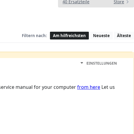
40 Ersatzteile
Store
Filtern nach:
Am hilfreichsten
Neueste
Älteste
EINSTELLUNGEN
e service manual for your computer
from here
Let us