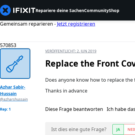
Repariere deine Sachen
Community
Shop
Gemeinsam reparieren -
Jetzt registrieren
570853
VERÖFFENTLICHT:
2. JUN 2019
Replace the Front Co
Does anyone know how to replace the f
Azhar Sabir-
Thanks in advance
Hussain
@azharshussain
Diese Frage beantworten
Ich habe da
Rep: 1
Ist dies eine gute Frage?
JA
NEI