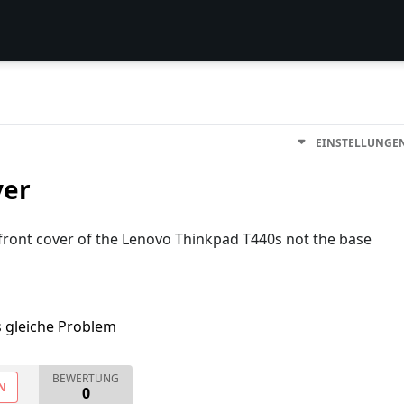
EINSTELLUNGE
ver
ront cover of the Lenovo Thinkpad T440s not the base
s gleiche Problem
BEWERTUNG
N
0