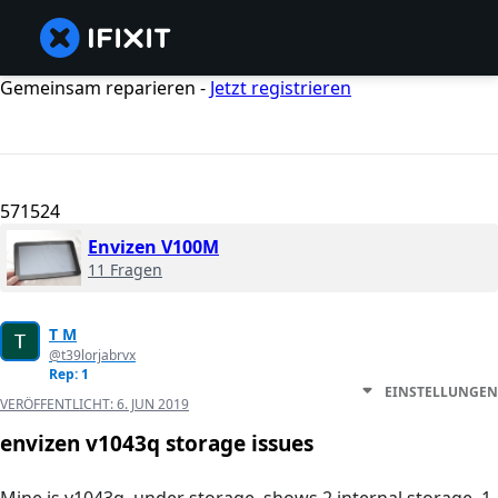
Gemeinsam reparieren -
Jetzt registrieren
571524
Envizen V100M
11 Fragen
T M
@t39lorjabrvx
Rep: 1
EINSTELLUNGEN
VERÖFFENTLICHT:
6. JUN 2019
envizen v1043q storage issues