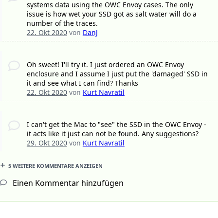
systems data using the OWC Envoy cases. The only
issue is how wet your SSD got as salt water will do a
number of the traces.
22. Okt 2020
von
DanJ
Oh sweet! I'll try it. I just ordered an OWC Envoy
enclosure and I assume I just put the 'damaged' SSD in
it and see what I can find? Thanks
22. Okt 2020
von
Kurt Navratil
I can't get the Mac to "see" the SSD in the OWC Envoy -
it acts like it just can not be found. Any suggestions?
29. Okt 2020
von
Kurt Navratil
5 WEITERE KOMMENTARE ANZEIGEN
Einen Kommentar hinzufügen