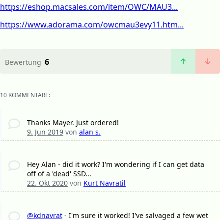
https://eshop.macsales.com/item/OWC/MAU3...
https://www.adorama.com/owcmau3evy11.htm...
6
Bewertung
10 KOMMENTARE:
Thanks Mayer. Just ordered!
9. Jun 2019
von
alan s.
Hey Alan - did it work? I'm wondering if I can get data
off of a 'dead' SSD...
22. Okt 2020
von
Kurt Navratil
@kdnavrat
- I'm sure it worked! I've salvaged a few wet