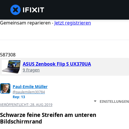
Gemeinsam reparieren -
Jetzt registrieren
587308
ASUS Zenbook Flip S UX370UA
9 Fragen
Paul-Emile Müller
@paulemilem30784
Rep: 13
EINSTELLUNGEN
VERÖFFENTLICHT:
28. AUG 2019
Schwarze feine Streifen am unteren
Bildschirmrand