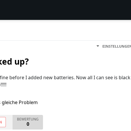
EINSTELLUNGE
ked up?
fine before I added new batteries. Now all I can see is black
!!!!
s gleiche Problem
BEWERTUNG
N
0