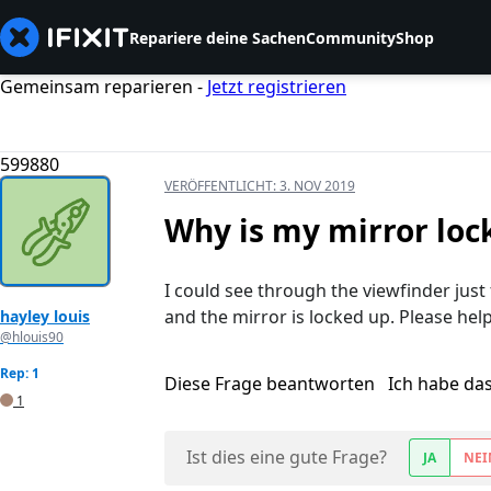
Repariere deine Sachen
Community
Shop
Gemeinsam reparieren -
Jetzt registrieren
599880
VERÖFFENTLICHT:
3. NOV 2019
Why is my mirror loc
I could see through the viewfinder just 
and the mirror is locked up. Please help!
hayley louis
@hlouis90
Rep: 1
Diese Frage beantworten
Ich habe da
1
Ist dies eine gute Frage?
JA
NEI