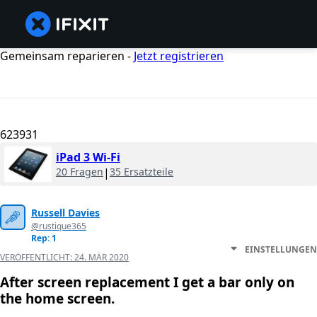
Gemeinsam reparieren -
Jetzt registrieren
623931
iPad 3 Wi-Fi
20 Fragen
|
35 Ersatzteile
Russell Davies
@rustique365
Rep: 1
EINSTELLUNGEN
VERÖFFENTLICHT:
24. MÄR 2020
After screen replacement I get a bar only on
the home screen.