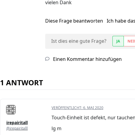
vielen Dank
Diese Frage beantworten
Ich habe da
Ist dies eine gute Frage?
JA
NEI
Einen Kommentar hinzufügen
1 ANTWORT
VERÖFFENTLICHT:
6. MAI 2020
Touch-Einheit ist defekt, nur tauche
irepairitall
lg m
@irepairitalll