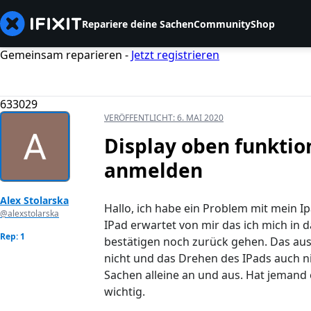
Repariere deine Sachen
Community
Shop
Gemeinsam reparieren -
Jetzt registrieren
633029
VERÖFFENTLICHT:
6. MAI 2020
Display oben funktio
anmelden
Alex Stolarska
Hallo, ich habe ein Problem mit mein Ip
@alexstolarska
IPad erwartet von mir das ich mich in
Rep: 1
bestätigen noch zurück gehen. Das au
nicht und das Drehen des IPads auch n
Sachen alleine an und aus. Hat jemand e
wichtig.