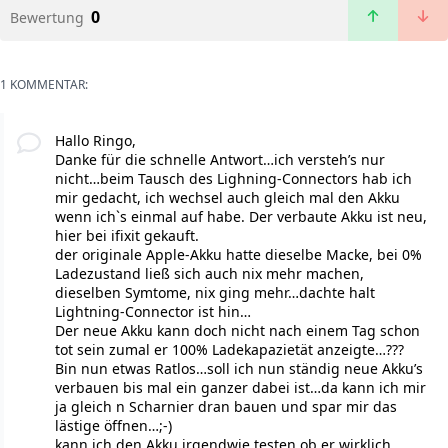
0
Bewertung
1 KOMMENTAR:
Hallo Ringo,
Danke für die schnelle Antwort…ich versteh’s nur
nicht…beim Tausch des Lighning-Connectors hab ich
mir gedacht, ich wechsel auch gleich mal den Akku
wenn ich`s einmal auf habe. Der verbaute Akku ist neu,
hier bei ifixit gekauft.
der originale Apple-Akku hatte dieselbe Macke, bei 0%
Ladezustand ließ sich auch nix mehr machen,
dieselben Symtome, nix ging mehr…dachte halt
Lightning-Connector ist hin…
Der neue Akku kann doch nicht nach einem Tag schon
tot sein zumal er 100% Ladekapazietät anzeigte…???
Bin nun etwas Ratlos…soll ich nun ständig neue Akku’s
verbauen bis mal ein ganzer dabei ist…da kann ich mir
ja gleich n Scharnier dran bauen und spar mir das
lästige öffnen…;-)
kann ich den Akku irgendwie testen ob er wirklich