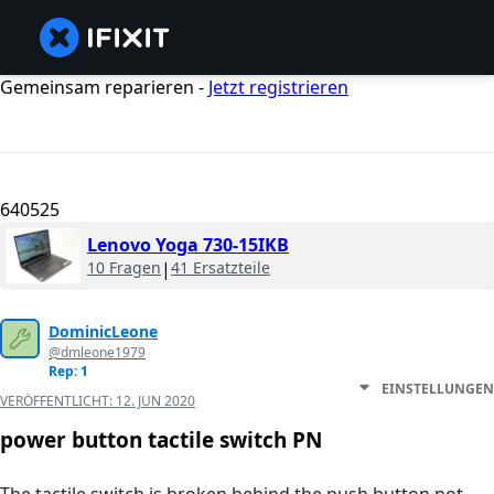
Gemeinsam reparieren -
Jetzt registrieren
640525
Lenovo Yoga 730-15IKB
10 Fragen
|
41 Ersatzteile
DominicLeone
@dmleone1979
Rep: 1
EINSTELLUNGEN
VERÖFFENTLICHT:
12. JUN 2020
power button tactile switch PN