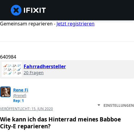
Gemeinsam reparieren -
Jetzt registrieren
640984
Fahrradhersteller
20 Fragen
Rene Fi
@renefi
Rep: 1
EINSTELLUNGEN
VERÖFFENTLICHT:
15. JUN 2020
Wie kann ich das Hinterrad meines Babboe
City-E reparieren?