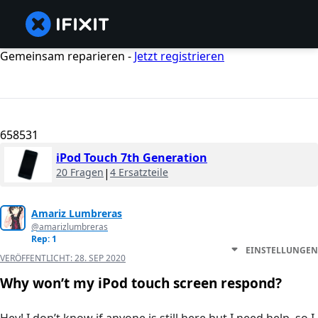
Gemeinsam reparieren -
Jetzt registrieren
658531
iPod Touch 7th Generation
20 Fragen
|
4 Ersatzteile
Amariz Lumbreras
@amarizlumbreras
Rep: 1
EINSTELLUNGEN
VERÖFFENTLICHT:
28. SEP 2020
Why won’t my iPod touch screen respond?