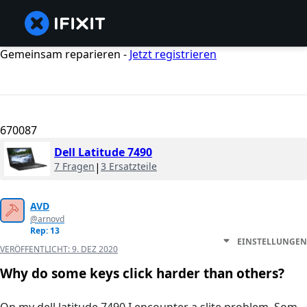
Gemeinsam reparieren -
Jetzt registrieren
670087
Dell Latitude 7490
7 Fragen
|
3 Ersatzteile
AVD
@arnovd
Rep: 13
EINSTELLUNGEN
VERÖFFENTLICHT:
9. DEZ 2020
Why do some keys click harder than others?