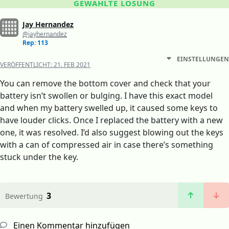
GEWÄHLTE LÖSUNG
Jay Hernandez
@jayhernandez
Rep: 113
EINSTELLUNGEN
VERÖFFENTLICHT:
21. FEB 2021
You can remove the bottom cover and check that your
battery isn’t swollen or bulging. I have this exact model
and when my battery swelled up, it caused some keys to
have louder clicks. Once I replaced the battery with a new
one, it was resolved. I’d also suggest blowing out the keys
with a can of compressed air in case there’s something
stuck under the key.
3
Bewertung
Einen Kommentar hinzufügen