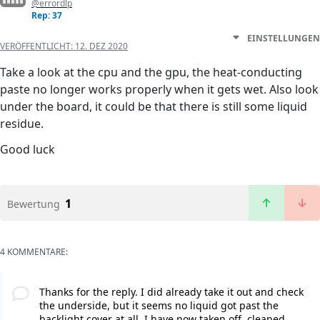
@errordlp
Rep: 37
EINSTELLUNGEN
VERÖFFENTLICHT:
12. DEZ 2020
Take a look at the cpu and the gpu, the heat-conducting
paste no longer works properly when it gets wet. Also look
under the board, it could be that there is still some liquid
residue.
Good luck
1
Bewertung
4 KOMMENTARE:
Thanks for the reply. I did already take it out and check
the underside, but it seems no liquid got past the
backlight cover at all. I have now taken off, cleaned