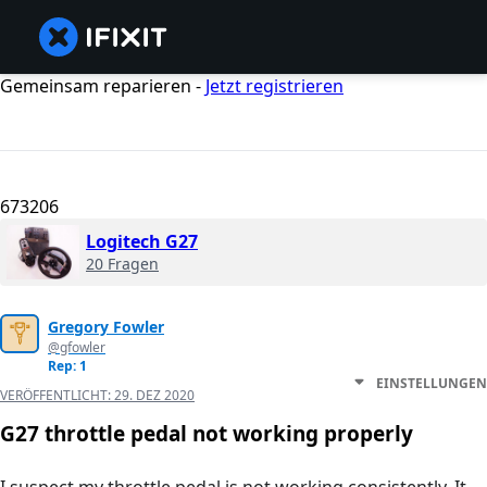
Gemeinsam reparieren -
Jetzt registrieren
673206
Logitech G27
20 Fragen
Gregory Fowler
@gfowler
Rep: 1
EINSTELLUNGEN
VERÖFFENTLICHT:
29. DEZ 2020
G27 throttle pedal not working properly