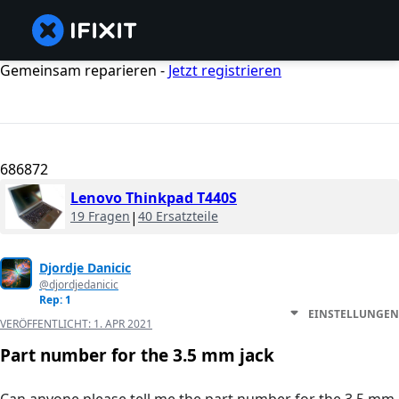
Gemeinsam reparieren -
Jetzt registrieren
686872
Lenovo Thinkpad T440S
19 Fragen
|
40 Ersatzteile
Djordje Danicic
@djordjedanicic
Rep: 1
EINSTELLUNGEN
VERÖFFENTLICHT:
1. APR 2021
Part number for the 3.5 mm jack