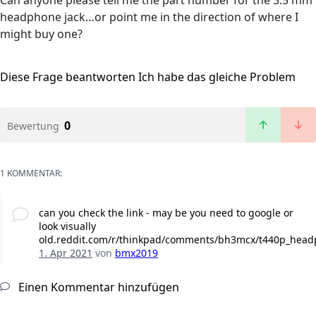
Can anyone please tell me the part number for the 3.5 mm
headphone jack…or point me in the direction of where I
might buy one?
Diese Frage beantworten
Ich habe das gleiche Problem
0
Bewertung
1 KOMMENTAR:
can you check the link - may be you need to google or
look visually
old.reddit.com/r/thinkpad/comments/bh3mcx/t440p_head
1. Apr 2021
von
bmx2019
Einen Kommentar hinzufügen